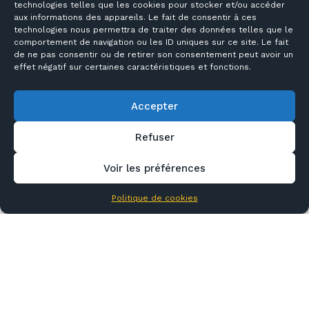
technologies telles que les cookies pour stocker et/ou accéder
aux informations des appareils. Le fait de consentir à ces
technologies nous permettra de traiter des données telles que le
comportement de navigation ou les ID uniques sur ce site. Le fait
de ne pas consentir ou de retirer son consentement peut avoir un
effet négatif sur certaines caractéristiques et fonctions.
Accepter
Refuser
Voir les préférences
Politique de cookies