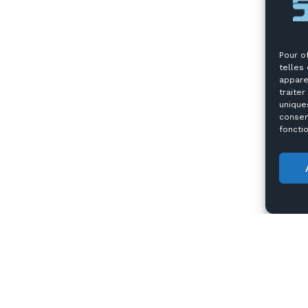
Pour o
telles
appare
traite
uniques
consen
fonctio